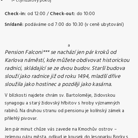
1× čtyřlůžkový pokoj
Check-in:
od 12:00 /
Check-out:
do 10:00
Snídaně:
podáváme od 7:00 do 10:30 (v ceně ubytování)
a
Pension Falconi*** se nachází jen pár kroků od
Karlova náměstí, kde můžete obdivovat historickou
radnici, skládající se ze dvou budov. Starší budova
slouží jako radnice již od roku 1494, mladší dříve
sloužila jako hostinec a později jako kasárna.
V blízkosti najdete chrám sv. Bartoloměje, židovskou
synagogu a starý židovský hřbitov s hroby významných
rabínů. Na druhou stranu od pensionu je kolínský zámek a
přilehlý pivovar.
Jen pár minut chůze vás zavede na Kmochův ostrov –
zelenou oázu města, odkud je kousek do lesoparku Borky s