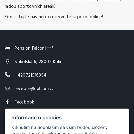
řadou sportovních areálů.
Kontaktujte nás
nebo
rezervujte si pokoj
online!
Pension Falconi ***
Sokolská 6, 28002 Kolín
+420721516894
recepce@falconi.cz
Facebook
Instagram
Informace o cookies
Kliknutím na Souhlasím se vším budou uloženy
cookies funkční, výkonnostní, analytické i