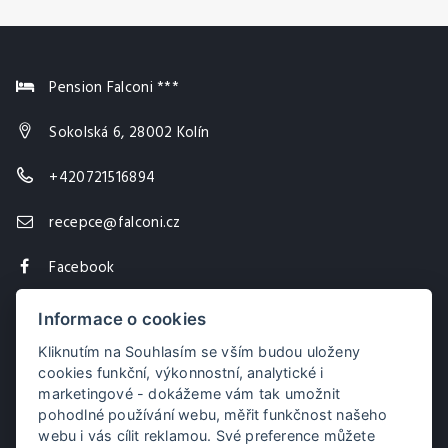
Pension Falconi ***
Sokolská 6, 28002 Kolín
+420721516894
recepce@falconi.cz
Facebook
Instagram
Informace o cookies
Kliknutím na Souhlasím se vším budou uloženy
cookies funkční, výkonnostní, analytické i
marketingové - dokážeme vám tak umožnit
pohodlné používání webu, měřit funkčnost našeho
webu i vás cílit reklamou. Své preference můžete