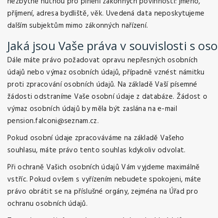
nezbytně nutnou pro plnění zákonných povinností: jméno,
příjmení, adresa bydliště, věk. Uvedená data neposkytujeme
dalším subjektům mimo zákonných nařízení.
Jaká
jsou
Vaše
práva
v
souvislosti
s
oso
Dále máte právo požadovat opravu nepřesných osobních
údajů nebo výmaz osobních údajů, případně vznést námitku
proti zpracování osobních údajů. Na základě Vaší písemné
žádosti odstraníme Vaše osobní údaje z databáze. Žádost o
výmaz osobních údajů by měla být zaslána na e-mail
pension.falconi@seznam.cz
.
Pokud osobní údaje zpracováváme na základě Vašeho
souhlasu, máte právo tento souhlas kdykoliv odvolat.
Při ochraně Vašich osobních údajů Vám vyjdeme maximálně
vstříc. Pokud ovšem s vyřízením nebudete spokojeni, máte
právo obrátit se na příslušné orgány, zejména na Úřad pro
ochranu osobních údajů.