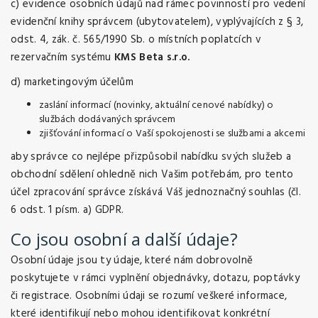
c) evidence osobních údajů nad rámec povinností pro vedení
evidenční knihy správcem (ubytovatelem), vyplývajících z § 3,
odst. 4, zák. č. 565/1990 Sb. o místních poplatcích v
rezervačním systému
KMS Beta s.r.o.
d) marketingovým účelům
zaslání informací (novinky, aktuální cenové nabídky) o
službách dodávaných správcem
zjišťování informací o Vaší spokojenosti se službami a akcemi
aby správce co nejlépe přizpůsobil nabídku svých služeb a
obchodní sdělení ohledně nich Vašim potřebám, pro tento
účel zpracování správce získává Váš jednoznačný souhlas (čl.
6 odst. 1 písm. a) GDPR.
Co
jsou
osobní
a
další
údaje?
Osobní údaje jsou ty údaje, které nám dobrovolně
poskytujete v rámci vyplnění objednávky, dotazu, poptávky
či registrace. Osobními údaji se rozumí veškeré informace,
které identifikují nebo mohou identifikovat konkrétní