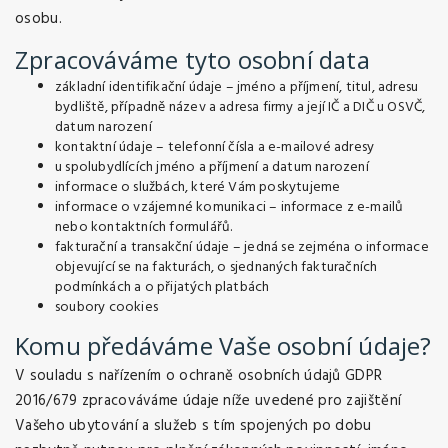
osobu.
Zpracováváme
tyto
osobní
data
základní identifikační údaje – jméno a příjmení, titul, adresu
bydliště, případně název a adresa firmy a její IČ a DIČ u OSVČ,
datum narození
kontaktní údaje – telefonní čísla a e-mailové adresy
u spolubydlících jméno a příjmení a datum narození
informace o službách, které Vám poskytujeme
informace o vzájemné komunikaci – informace z e-mailů
nebo kontaktních formulářů.
fakturační a transakční údaje – jedná se zejména o informace
objevující se na fakturách, o sjednaných fakturačních
podmínkách a o přijatých platbách
soubory cookies
Komu
předáváme
Vaše
osobní
údaje?
V souladu s nařízením o ochraně osobních údajů GDPR
2016/679 zpracováváme údaje níže uvedené pro zajištění
Vašeho ubytování a služeb s tím spojených po dobu