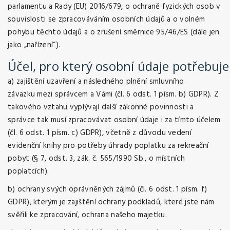
parlamentu a Rady (EU) 2016/679, o ochraně fyzických osob v
souvislosti se zpracováváním osobních údajů a o volném
pohybu těchto údajů a o zrušení směrnice 95/46/ES (dále jen
jako „nařízení“).
Účel,
pro
který
osobní
údaje
potřebuj
a) zajištění uzavření a následného plnění smluvního
závazku mezi správcem a Vámi (čl. 6 odst. 1 písm. b) GDPR). Z
takového vztahu vyplývají další zákonné povinnosti a
správce tak musí zpracovávat osobní údaje i za tímto účelem
(čl. 6 odst. 1 písm. c) GDPR), včetně z důvodu vedení
evidenční knihy pro potřeby úhrady poplatku za rekreační
pobyt (§ 7, odst. 3, zák. č. 565/1990 Sb., o místních
poplatcích).
b) ochrany svých oprávněných zájmů (čl. 6 odst. 1 písm. f)
GDPR), kterým je zajištění ochrany podkladů, které jste nám
svěřili ke zpracování, ochrana našeho majetku.